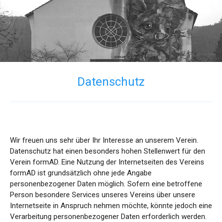
Direkt
formAD
formAD au
zum
Me
e.V.
Inhalt
Architektur
–
Design
Datenschutz
–
Kommunikation
Wir freuen uns sehr über Ihr Interesse an unserem Verein.
Datenschutz hat einen besonders hohen Stellenwert für den
Verein formAD. Eine Nutzung der Internetseiten des Vereins
formAD ist grundsätzlich ohne jede Angabe
personenbezogener Daten möglich. Sofern eine betroffene
Person besondere Services unseres Vereins über unsere
Internetseite in Anspruch nehmen möchte, könnte jedoch eine
Verarbeitung personenbezogener Daten erforderlich werden.