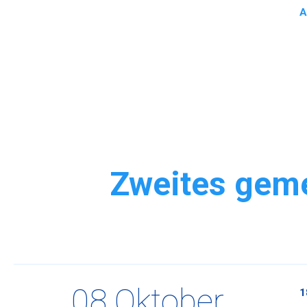
A
Zweites geme
08 Oktober
1