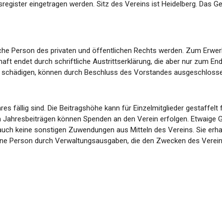
nsregister eingetragen werden. Sitz des Vereins ist Heidelberg. Das 
sche Person des privaten und öffentlichen Rechts werden. Zum Erwerb d
haft endet durch schriftliche Austrittserklärung, die aber nur zum E
ins schädigen, können durch Beschluss des Vorstandes ausgeschloss
res fällig sind. Die Beitragshöhe kann für Einzelmitglieder gestaffel
n Jahresbeiträgen können Spenden an den Verein erfolgen. Etwaige
der auch keine sonstigen Zuwendungen aus Mitteln des Vereins. Sie er
keine Person durch Verwaltungsausgaben, die den Zwecken des Verei