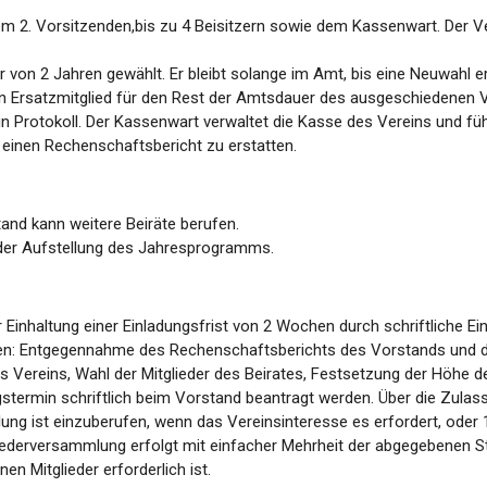
 2. Vorsitzenden,bis zu 4 Beisitzern sowie dem Kassenwart. Der Vere
 von 2 Jahren gewählt. Er bleibt solange im Amt, bis eine Neuwahl er
 Ersatzmitglied für den Rest der Amtsdauer des ausgeschiedenen Vo
n Protokoll. Der Kassenwart verwaltet die Kasse des Vereins und f
einen Rechenschaftsbericht zu erstatten.
and kann weitere Beiräte berufen.
i der Aufstellung des Jahresprogramms.
r Einhaltung einer Einladungsfrist von 2 Wochen durch schriftliche 
ben: Entgegennahme des Rechenschaftsberichts des Vorstands und 
reins, Wahl der Mitglieder des Beirates, Festsetzung der Höhe der
min schriftlich beim Vorstand beantragt werden. Über die Zulass
ung ist einzuberufen, wenn das Vereinsinteresse es erfordert, oder 1
liederversammlung erfolgt mit einfacher Mehrheit der abgegebene
en Mitglieder erforderlich ist.