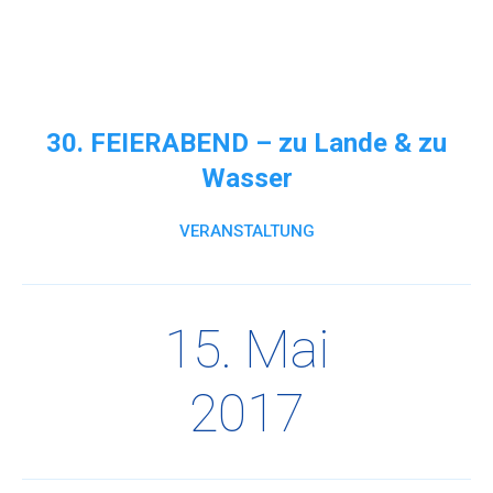
Direkt
formAD
formAD au
zum
Me
e.V.
Inhalt
Architektur
–
30. FEIERABEND – zu Lande & zu
Design
Wasser
–
Kommunikation
VERANSTALTUNG
15. Mai
2017