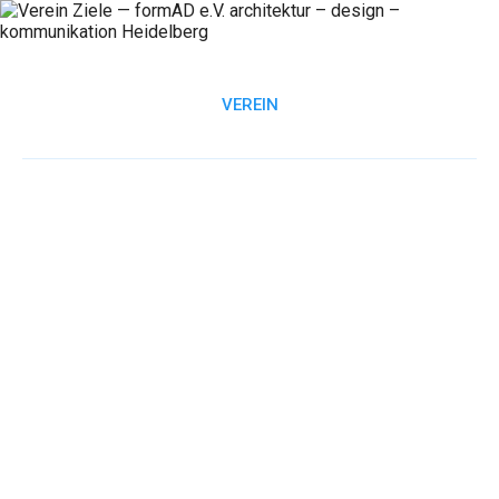
Direkt
formAD
formAD au
zum
Me
e.V.
Inhalt
Architektur
VEREIN
–
Design
–
Kommunikation