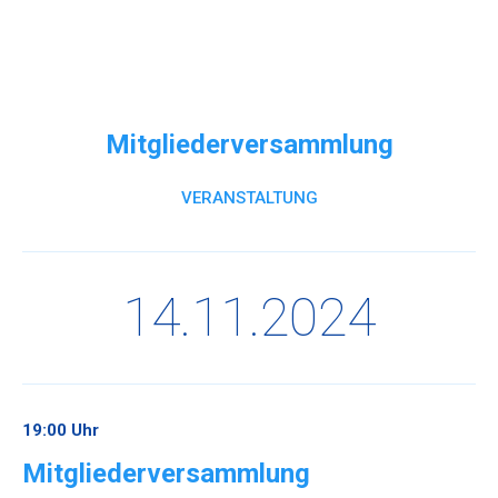
Direkt
formAD
formAD au
zum
Me
e.V.
Inhalt
Architektur
–
Mitgliederversammlung
Design
–
VERANSTALTUNG
Kommunikation
14.11.2024
19:00 Uhr
Mitgliederversammlung