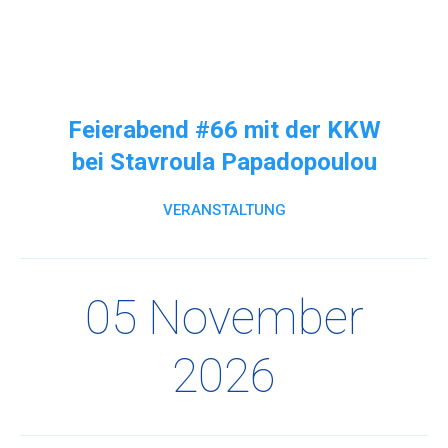
Direkt
formAD
formAD au
zum
Me
e.V.
Inhalt
Architektur
–
Feierabend #66 mit der KKW
Design
bei Stavroula Papadopoulou
–
Kommunikation
VERANSTALTUNG
05 November
2026