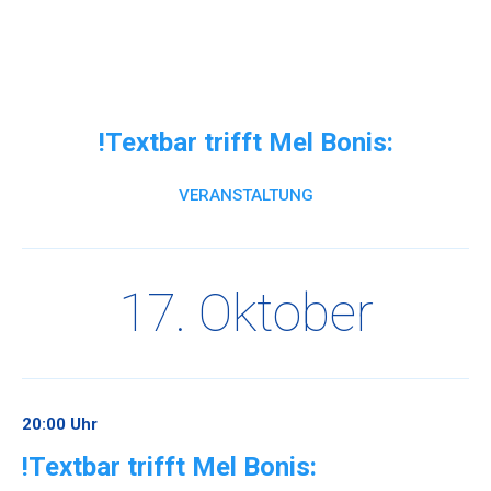
Direkt
formAD
formAD au
zum
Me
e.V.
Inhalt
Architektur
–
!Textbar trifft Mel Bonis:
Design
–
VERANSTALTUNG
Kommunikation
17. Oktober
20:00 Uhr
!Textbar trifft Mel Bonis: